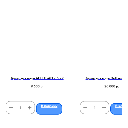
Кулер для воды AEL LD-AEL-16 v.2
Кулер для воды HotFrost 4
9 500
р.
26 000
р.
В корзину
В корз