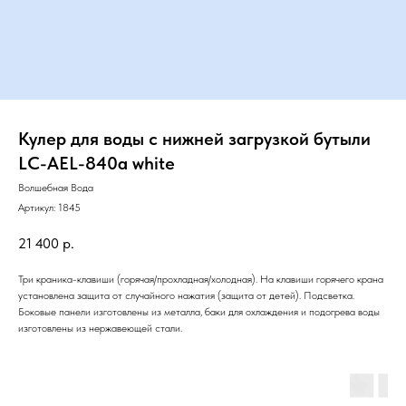
Кулер для воды с нижней загрузкой бутыли
LC-AEL-840a white
Волшебная Вода
Артикул:
1845
21 400
р.
Три краника-клавиши (горячая/прохладная/холодная). На клавиши горячего крана
установлена защита от случайного нажатия (защита от детей). Подсветка.
Боковые панели изготовлены из металла, баки для охлаждения и подогрева воды
изготовлены из нержавеющей стали.