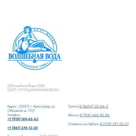
©Волшебная Вода 2026
САЙТ: HTTPS://WWW.MWATER.RU
Адрес: 350011, г. Краснодар, ул.
Туапсе
8 (86167) 22-66-3
Обрывная, д. 131/1
Телефон:
Абинск
8 (918) 464-95-86
+7 (918) 169-65-63
Славянск-на-Кубани
8 (918) 391-20-27
+7 (861) 274-12-20