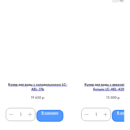
Кулер для воды с холодильником LC-
Кулер для воды с верхней з
AEL-31b
бутыли LC-AEL-420 bla
19 650
р.
15 000
р.
В корзину
В корз