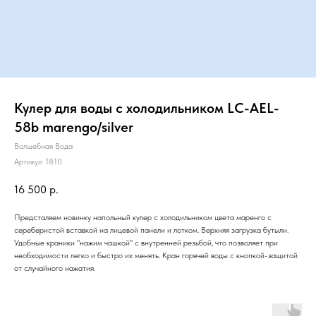
Кулер для воды с холодильником LC-AEL-
58b marengo/silver
Волшебная Вода
Артикул:
1810
16 500
р.
Предсталяем новинку напольный кулер с холодильником цвета маренго с
сереберистой вставкой на лицевой панели и лотком. Верхняя загрузка бутыли.
Удобные краники "нажим чашкой" с внутренней резьбой, что позволяет при
необходимости легко и быстро их менять. Кран горячей воды с кнопкой-защитой
от случайного нажатия.