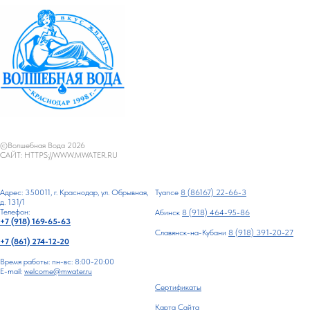
©Волшебная Вода 2026
САЙТ: HTTPS://WWW.MWATER.RU
Адрес: 350011, г. Краснодар, ул. Обрывная,
Туапсе
8 (86167) 22-66-3
д. 131/1
Телефон:
Абинск
8 (918) 464-95-86
+7 (918) 169-65-63
Славянск-на-Кубани
8 (918) 391-20-27
+7 (861) 274-12-20
Время работы: пн-вс: 8:00-20:00
E-mail:
welcome@mwater.ru
Сертификаты
Карта Сайта