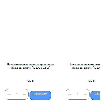
Вода минеральная негазированная
Вода минеральная газиро
«Горячий ключ» (12 шт. х 0,5 л.)
«Горячий ключ» (12 шт. х 0
420
р.
420
р.
В корзину
В корз