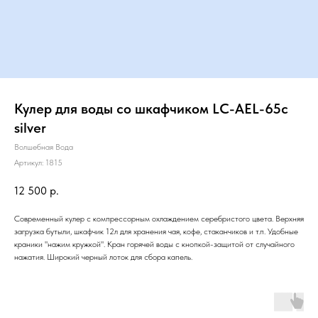
Кулер для воды со шкафчиком LC-AEL-65c
silver
Волшебная Вода
Артикул:
1815
12 500
р.
Современный кулер с компрессорным охлаждением серебристого цвета. Верхняя
загрузка бутыли, шкафчик 12л для хранения чая, кофе, стаканчиков и т.п. Удобные
краники "нажим кружкой". Кран горячей воды с кнопкой-защитой от случайного
нажатия. Широкий черный лоток для сбора капель.